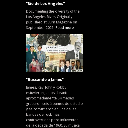
“Rio de Los Angeles”
Documenting the diversity of the
Los Angeles River. Originally
published at Burn Magazine on
September 2021.
Read more
"Buscando a James"
James, Ray, John y Robby
estuvieron juntos durante
aproximadamente 54 meses,
grabaron seis álbumes de estudio
y se convirtieron en una de las
bandas de rock más
controvertidas pero influyentes
de la década de 1960. Su música